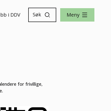
obb i DDV
Meny
ndere for frivillige,
e.