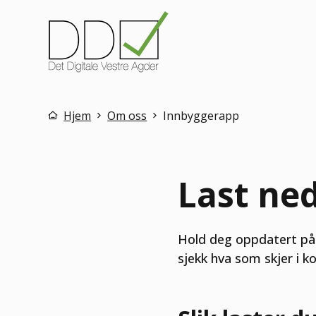
DDV
Du er her:
Hjem
Om oss
Innbyggerapp
Last ne
Hold deg oppdatert på h
sjekk hva som skjer i