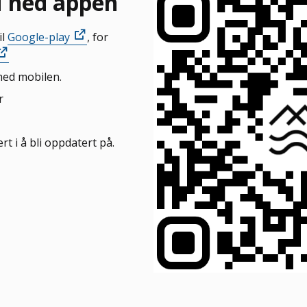
du ned appen
il
Google-play
, for
med mobilen.
r
rt i å bli oppdatert på.