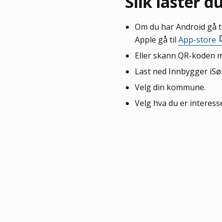
Slik laster 
Om du har Android gå t
Apple gå til
App-store
Eller skann QR-koden 
Last ned Innbygger iSø
Velg din kommune.
Velg hva du er interesse