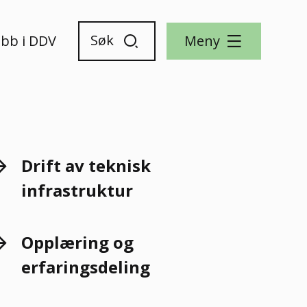
obb i DDV
Meny
Drift av teknisk
infrastruktur
Opplæring og
erfaringsdeling